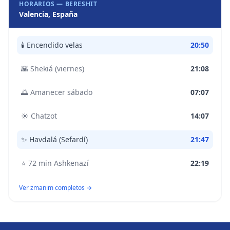
HORARIOS —
BERESHIT
Valencia, España
🕯️
Encendido velas
20:50
🌇
Shekiá (viernes)
21:08
🌅
Amanecer sábado
07:07
☀️
Chatzot
14:07
✨
Havdalá (Sefardí)
21:47
⭐
72 min Ashkenazí
22:19
Ver zmanim completos →