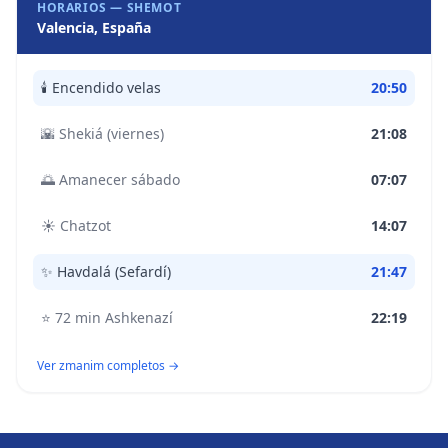
HORARIOS —
SHEMOT
Valencia, España
🕯️
Encendido velas
20:50
🌇
Shekiá (viernes)
21:08
🌅
Amanecer sábado
07:07
☀️
Chatzot
14:07
✨
Havdalá (Sefardí)
21:47
⭐
72 min Ashkenazí
22:19
Ver zmanim completos →