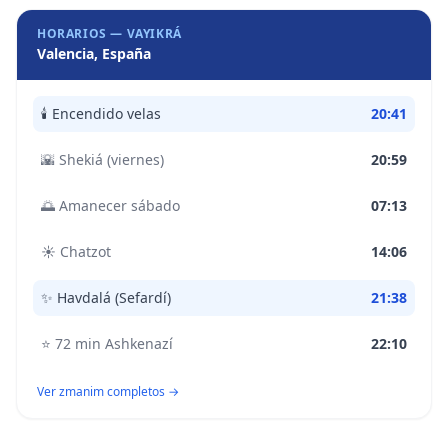
HORARIOS —
VAYIKRÁ
Valencia, España
🕯️
Encendido velas
20:41
🌇
Shekiá (viernes)
20:59
🌅
Amanecer sábado
07:13
☀️
Chatzot
14:06
✨
Havdalá (Sefardí)
21:38
⭐
72 min Ashkenazí
22:10
Ver zmanim completos →