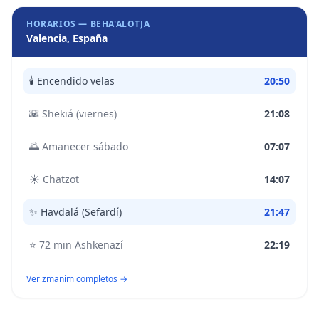
HORARIOS —
BEHA'ALOTJA
Valencia, España
🕯️
Encendido velas
20:50
🌇
Shekiá (viernes)
21:08
🌅
Amanecer sábado
07:07
☀️
Chatzot
14:07
✨
Havdalá (Sefardí)
21:47
⭐
72 min Ashkenazí
22:19
Ver zmanim completos →