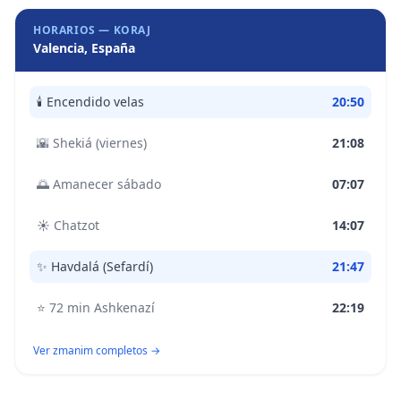
HORARIOS —
KORAJ
Valencia, España
🕯️
Encendido velas
20:50
🌇
Shekiá (viernes)
21:08
🌅
Amanecer sábado
07:07
☀️
Chatzot
14:07
✨
Havdalá (Sefardí)
21:47
⭐
72 min Ashkenazí
22:19
Ver zmanim completos →