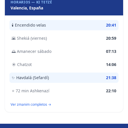
HORARIOS —
KI TETZÉ
Valencia, España
🕯️
Encendido velas
20:41
🌇
Shekiá (viernes)
20:59
🌅
Amanecer sábado
07:13
☀️
Chatzot
14:06
✨
Havdalá (Sefardí)
21:38
⭐
72 min Ashkenazí
22:10
Ver zmanim completos →